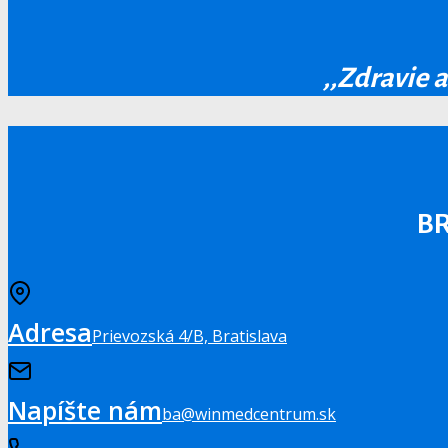
,,Zdravie a
BR
Adresa
Prievozská 4/B, Bratislava
Napíšte nám
ba@winmedcentrum.sk