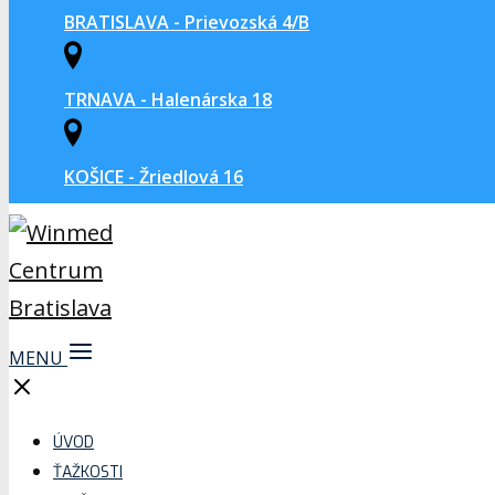
BRATISLAVA - Prievozská 4/B
TRNAVA - Halenárska 18
KOŠICE - Žriedlová 16
MENU
ÚVOD
ŤAŽKOSTI