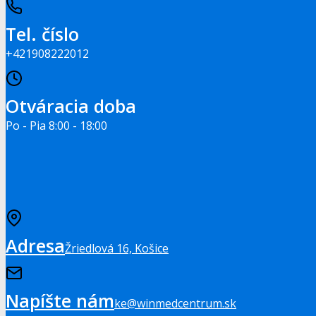
Tel. číslo
+421908222012
Otváracia doba
Po - Pia 8:00 - 18:00
Adresa
Žriedlová 16, Košice
Napíšte nám
ke@winmedcentrum.sk