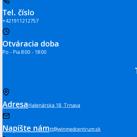
Tel. číslo
+421911212757
Otváracia doba
Po - Pia 8:00 - 18:00
Adresa
Halenárska 18, Trnava
Napíšte nám
tt@winmedcentrum.sk