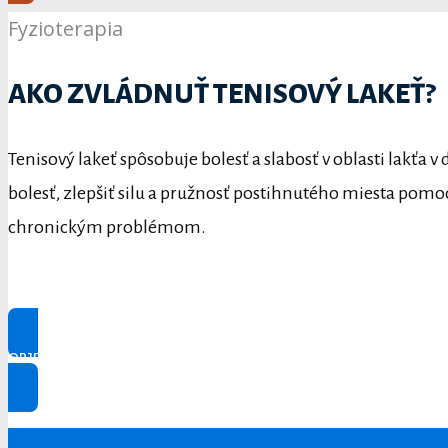
Fyzioterapia
AKO ZVLÁDNUŤ TENISOVÝ LAKEŤ?
Tenisový lakeť spôsobuje bolesť a slabosť v oblasti lakťa
bolesť, zlepšiť silu a pružnosť postihnutého miesta pomoco
chronickým problémom.
OBJEDNAŤ SA IHNEĎ