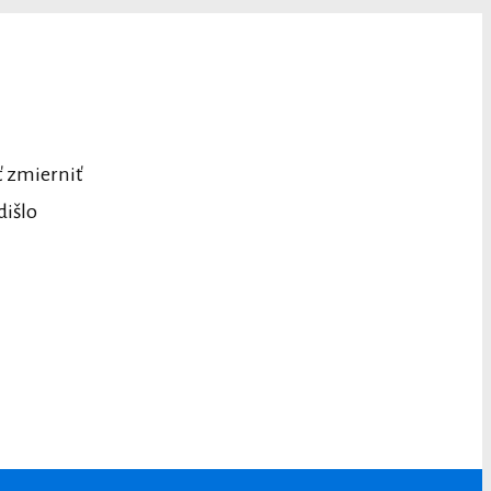
ť zmierniť
dišlo