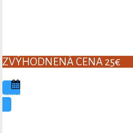
BEZBOLESTNÁ RÁZOV
s okamžitými výsledkami
ZVÝHODNENÁ CENA 25€
REZERVOVAŤ TERMÍN ZA ZVÝHODNENÚ CENU