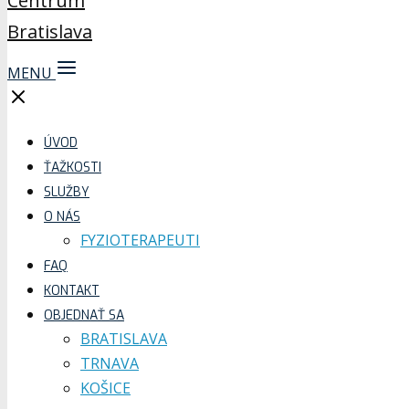
MENU
ÚVOD
ŤAŽKOSTI
SLUŽBY
O NÁS
FYZIOTERAPEUTI
FAQ
KONTAKT
OBJEDNAŤ SA
BRATISLAVA
TRNAVA
KOŠICE