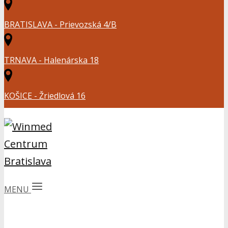
BRATISLAVA - Prievozská 4/B
TRNAVA - Halenárska 18
KOŠICE - Žriedlová 16
MENU