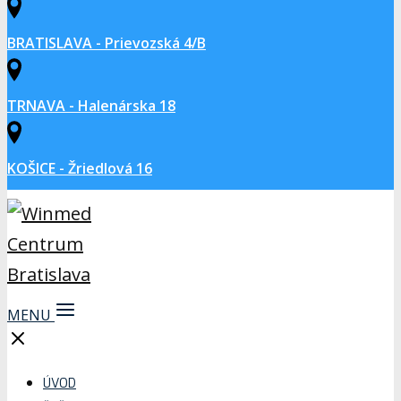
BRATISLAVA - Prievozská 4/B
TRNAVA - Halenárska 18
KOŠICE - Žriedlová 16
MENU
ÚVOD