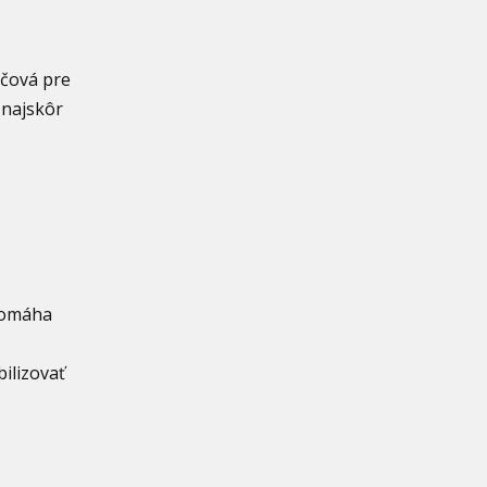
účová pre
 najskôr
 pomáha
ilizovať