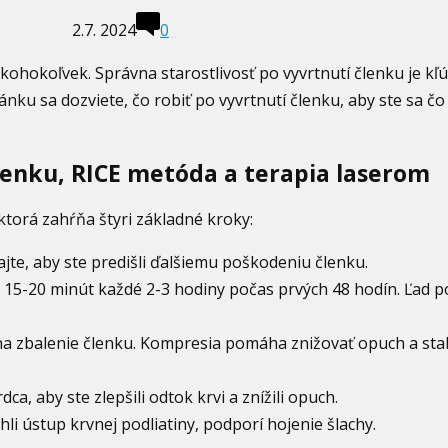
2.7. 2024
0
kohokoľvek. Správna starostlivosť po vyvrtnutí členku je kľ
nku sa dozviete, čo robiť po vyvrtnutí členku, aby ste sa čo
členku, RICE metóda a terapia laserom
ktorá zahŕňa štyri základné kroky:
ajte, aby ste predišli ďalšiemu poškodeniu členku.
u 15-20 minút každé 2-3 hodiny počas prvých 48 hodín. Ľad
na zbalenie členku. Kompresia pomáha znižovať opuch a stab
a, aby ste zlepšili odtok krvi a znížili opuch.
hli ústup krvnej podliatiny, podporí hojenie šlachy.