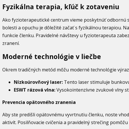
Fyzikálna terapia, kľúč k zotaveniu
Ako fyzioterapeutické centrum vieme poskytnúť odbornú st
bolesti a opuchu je dôležité začať s fyzikálnou terapiou.
funkcie členku. Pravidelné návštevy u fyzioterapeuta zabez
zranení.
Moderné technológie v liečbe
Okrem tradičných metód môžu moderné technológie výrazne
Nízkoúrovňový laser:
Tento laser stimuluje bunkovú a
ESWT rázová vlna:
Vysokointenzívne zvukové vlny sti
Prevencia opätovného zranenia
Aby ste predišli opätovnému vyvrtnutiu členku, noste vho
aktivít. Posilňovacie cvičenia a pravidelný strečing pomôžu