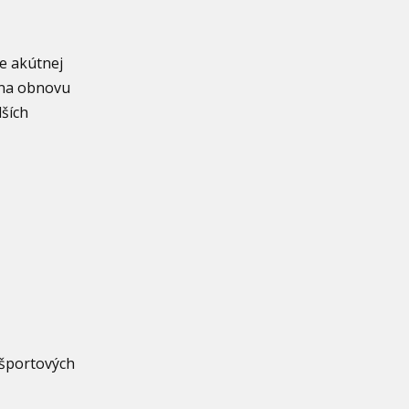
e akútnej
y na obnovu
lších
 športových