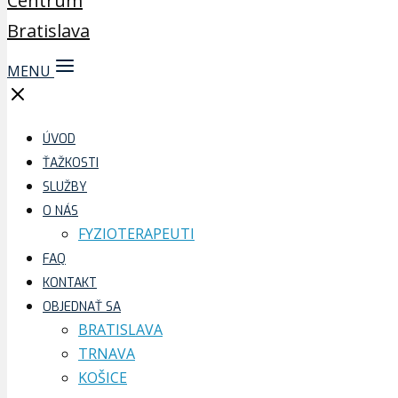
MENU
ÚVOD
ŤAŽKOSTI
SLUŽBY
O NÁS
FYZIOTERAPEUTI
FAQ
KONTAKT
OBJEDNAŤ SA
BRATISLAVA
TRNAVA
KOŠICE