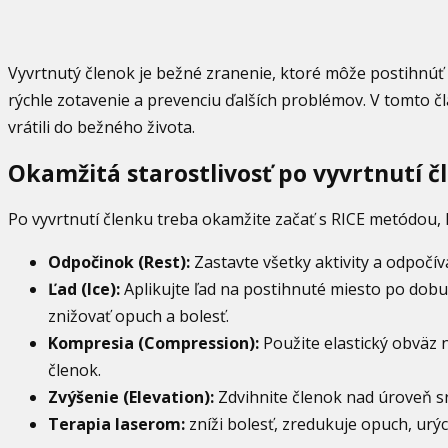
Vyvrtnutý členok je bežné zranenie, ktoré môže postihnúť 
rýchle zotavenie a prevenciu ďalších problémov. V tomto člá
vrátili do bežného života.
Okamžitá starostlivosť po vyvrtnutí 
Po vyvrtnutí členku treba okamžite začať s RICE metódou, 
Odpočinok (Rest):
Zastavte všetky aktivity a odpočív
Ľad (Ice):
Aplikujte ľad na postihnuté miesto po dob
znižovať opuch a bolesť.
Kompresia (Compression):
Použite elastický obväz 
členok.
Zvýšenie (Elevation):
Zdvihnite členok nad úroveň srdc
Terapia laserom:
zníži bolesť, zredukuje opuch, urýc