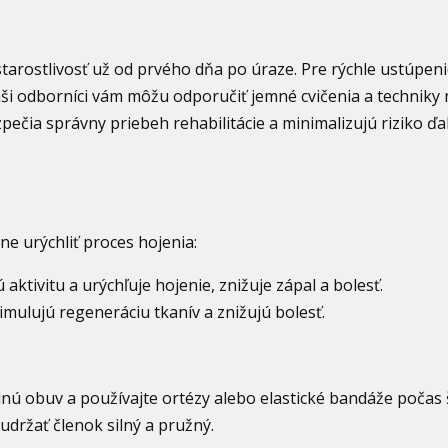
arostlivosť už od prvého dňa po úraze. Pre rýchle ustúpeni
 Naši odborníci vám môžu odporučiť jemné cvičenia a technik
pečia správny priebeh rehabilitácie a minimalizujú riziko ďa
 urýchliť proces hojenia:
ktivitu a urýchľuje hojenie, znižuje zápal a bolesť.
mulujú regeneráciu tkanív a znižujú bolesť.
dnú obuv a používajte ortézy alebo elastické bandáže počas
 udržať členok silný a pružný.