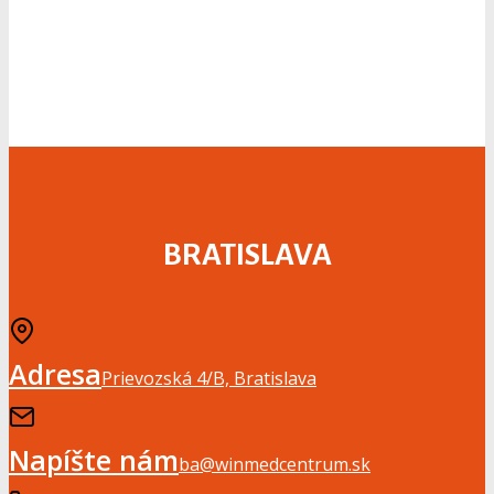
BRATISLAVA
Adresa
Prievozská 4/B, Bratislava
Napíšte nám
ba@winmedcentrum.sk