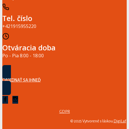
Tel. číslo
+421915955220
Otváracia doba
Po - Pia 8:00 - 18:00
OBJEDNAŤ SA IHNEĎ
GDPR
© 2025 Vytvorené s láskou
DigiLaf