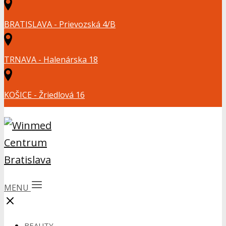
BRATISLAVA - Prievozská 4/B
TRNAVA - Halenárska 18
KOŠICE - Žriedlová 16
MENU
BEAUTY