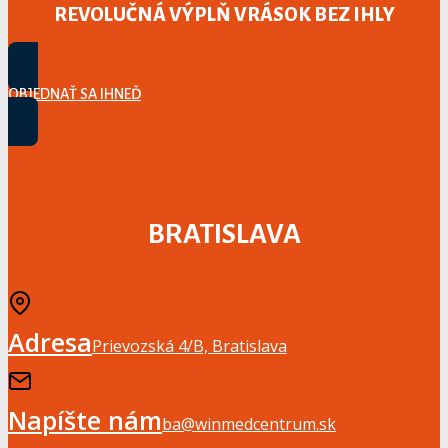
REVOLUČNÁ VÝPLŇ VRÁSOK BEZ IHLY
OBJEDNAŤ SA IHNEĎ
BRATISLAVA
Adresa
Prievozská 4/B, Bratislava
Napíšte nám
ba@winmedcentrum.sk