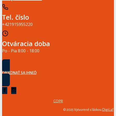
Tel. číslo
+421915955220
Otváracia doba
Po - Pia 8:00 - 18:00
OBJEDNAŤ SA IHNEĎ
GDPR
© 2025 Vytvorené s láskou
DigiLaf